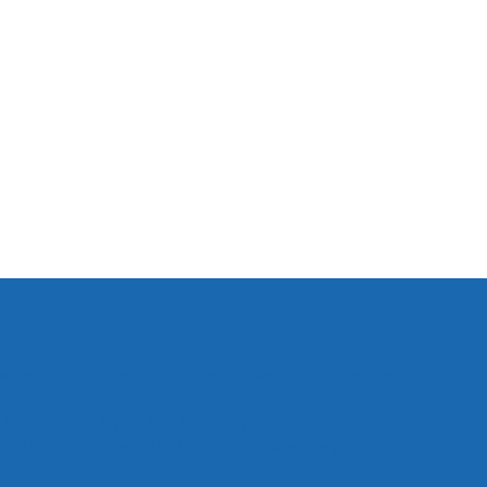
nd TwinChip® sind eingetragene Marken – unter Lizenz der ICS
el Nr.1 mit TwinChip® – HighSecure Supertag
und finalisiert in Berlin (DE)・für ein Digitales Europa!