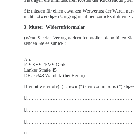
Sie tragen die unmittelbaren Kosten der Rücksendung de
Sie müssen für einen etwaigen Wertverlust der Waren nu
nicht notwendigen Umgang mi
t ihnen zurückzuführen
ist.
3
.
Muster
–
Widerrufsformular
(
Wenn Sie den Vertrag widerrufen
wollen, dann füllen Sie
senden Sie es zurück.)
An
:
ICS SYSTEMS GmbH
Lanker Straße 45
DE-16348 Wandlitz (bei Berlin)
Hiermit widerrufe(n) ich/wir (*) den von mir/uns (*)
abges

…………………………………………………………

…………………………………………………………

…………………………………………………………

…………………………………………………………