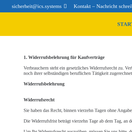
sicherheit@ics.systems
Kontakt – Nachricht schre
STAR
1.
Widerrufsbelehrung für Kaufverträge
Verbrauchern steht ein gesetzliches Widerrufsrecht zu. Verb
noch ihrer
sel
b
ständigen be
ruflichen Tätigkeit zugerechn
Widerrufsbelehrung
Widerrufsrecht
Sie haben das Recht, binnen vierzehn Tagen ohne Angab
Die Widerrufsfrist beträgt vierzehn Tage ab dem Tag, an 
Um Ihr Widerrufsrecht auszuüben, müssen Sie uns bitte
, 