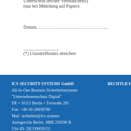
Unterschrift des/der Verbraucher(s)
(nur bei Mitteilung auf Papier)
Datum, ………………………………………
_______________
(*) Unzutreffendes streichen
ICS SECURITY SYSTEMS GmbH
RECHTLIC
All‐In‐One Business Sicherheitssysteme
Impressum
“Unternehmensschutz Digital”
Datenschutz
DE • 10115 Berlin • Torstraße 201
Widerrufsbel
Fon: +49-30-20058780
AGB
Mail: sicherheit@ics.systems
Newsletter
Amtsgericht Berlin: HRB 250590 B
Kontakt
USt-ID: DE339959155
Home