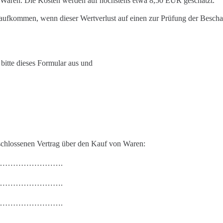
r Waren. Die Kosten werden auf
höchstens etwa 8,50 EUR
geschätzt.
r aufkommen, wenn dieser Wer
t
verlust auf einen zur Prüfung der Besch
 bitte dieses Formular aus und
chlossenen Vertrag über d
en Kauf
von Waren
:
…………………….
…………………….
…………………….
…………………….