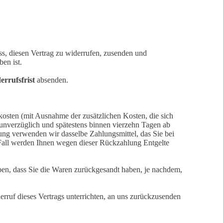
ss, diesen Vertrag zu widerrufen, zusenden und
ben ist.
rrufsfrist
absenden.
erkosten (mit Ausnahme der zusätzlichen Kosten,
die sich
 unverzüglich und spätestens binnen
vierzehn Tagen ab
hlung verwenden wir dasselbe
Zahlungsmittel, das Sie bei
 Fall werden Ihnen w
e
gen dieser Rückzahlung Entgelte
en, dass Sie die Waren z
urückgesandt haben, je
nachdem,
derruf d
ieses Vertrags unterrichten, an
uns zurüc
k
zusenden