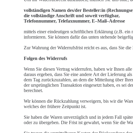
vollständigen Namen des/der Besteller:in (Rechnungs
die vollständige Anschrift
und soweit verfügbar,
Telefonnummer, Telefaxn
ummer, E
–
Mail
–
Adresse
mittels einer eindeutigen schriftlichen Erklärung (z.B. ein 
informieren. Sie können dafür
das unten stehende beigefü
Zur Wahrung der Widerrufsfrist reicht es aus, dass Sie di
Folgen des Widerrufs
Wenn Sie diesen Vertrag widerrufen, haben wir I
hnen alle
daraus ergeben, dass Sie eine andere Art der Lieferung al
dem Tag zurückzuzahlen, an dem die Mitteilung über Ihr
der ursprünglich
en Transaktion eingesetzt haben, es sei d
berechnet.
Wir können die Rückzahlung verweigern, bis wir die Ware
welches der frühere Zeitpunkt ist.
Sie haben die Waren unverzüglich und in jedem Fall spät
oder zu übergeben. Die Frist ist gewahrt, wenn Sie die W