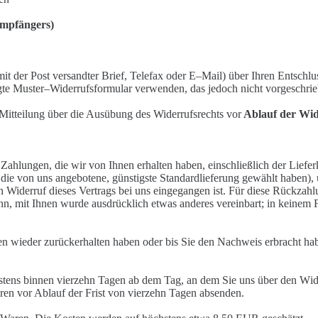
empfängers)
mit der Post versandter Brief, Telefax oder E
–
Mail) über Ihren Entschlu
gte Muster
–
Widerrufsformular verwenden, d
as jedoch nicht vorgeschrie
e Mitteilung über die Ausübung
des Widerrufsrechts vor
Ablauf der Wide
 Zahlungen, die wir von Ihnen
erhalten haben, einschließlich der Lief
s die von uns angeb
o
tene, günstigste Standardlieferung gewählt h
aben),
en Widerruf
dieses Vertrags bei uns eingegangen ist. Für diese Rückza
enn,
mit Ihnen wurde ausdrücklich etwas anderes vereinbart; in keinem
n wieder zurückerhalten h
aben
oder bis Sie den Nachweis erbracht hab
estens binnen vierzehn Tagen ab
dem Tag, an dem Sie uns über den W
i
aren vor Ablauf der
Frist von vierzehn Tagen absenden.