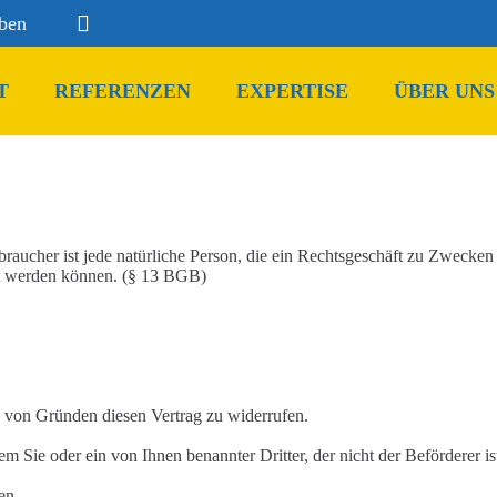
iben
T
REFERENZEN
EXPERTISE
ÜBER UNS
raucher ist jede natürliche Pe
r
son, die
ein Rechtsg
e
schäft zu Zwecken 
et werden können. (§ 13 BGB)
e von Gründen diesen Vertrag
zu widerrufen.
dem Si
e oder ein von Ihnen b
e
nannter Dritter, der nicht der Beförderer
den