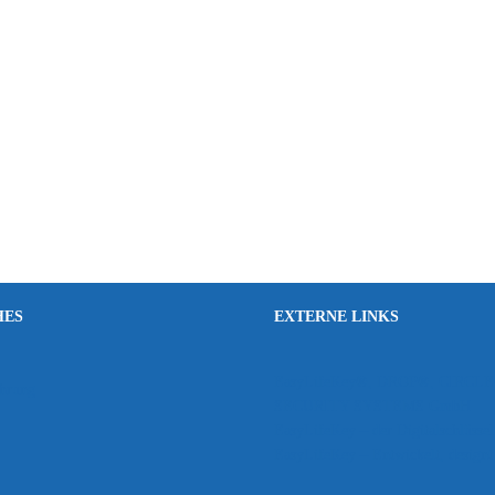
HES
EXTERNE LINKS
EasyLifeKey®, DROP®, CIRCLE® u
ehrung
SECURITY SYSTEMS GmbH
EasyLifeKey – der Digitalschlüss
EasyLifeKey – Entwickelt, designt 