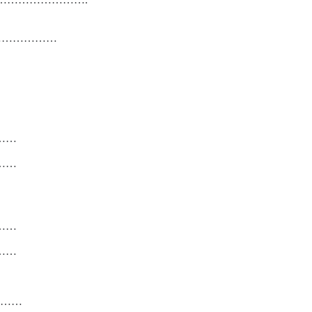
…
……………
……
……
……
……
……