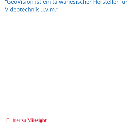
“GeoVision ist ein taiwanesischer Hersteller für
Videotechnik u.v.m.”
hier zu
Milesight