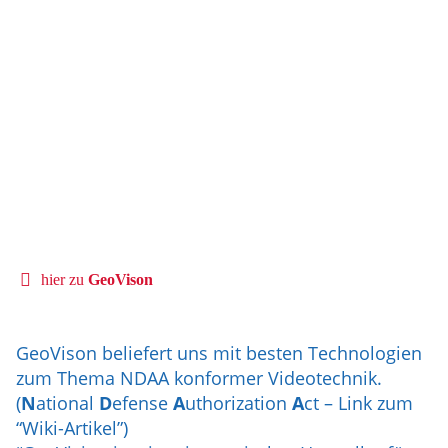
hier zu
GeoVison
GeoVison beliefert uns mit besten Technologien
zum Thema NDAA konformer Videotechnik.
(
N
ational
D
efense
A
uthorization
A
ct – Link zum
“Wiki-Artikel”)